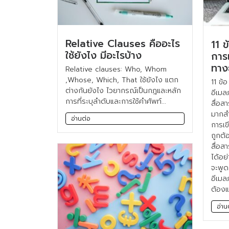
Relative Clauses คืออะไร
11 
ใช้ยังไง มีอะไรบ้าง
การ
ทางธ
Relative clauses: Who, Whom
,Whose, Which, That ใช้ยังไง แตก
11 ข้
ต่างกันยังไง ไวยากรณ์เป็นกฎและหลัก
อีเมล
การที่ระบุลำดับและการใช้คำศัพท์...
สื่อส
มากสำ
อ่านต่อ
การเข
ถูกต้อ
สื่อสา
ได้อย
จะพูด
อีเมล
ต้องแ
อ่าน