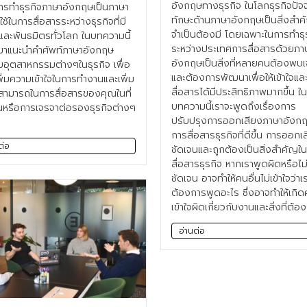
อังกฤษทางธุรกิจ ในโลกธุรกิจปัจจ
ารทำธุรกิจภาษาอังกฤษเป็นภาษา
ทักษะด้านภาษาอังกฤษเป็นสิ่งสำคั
่ใช้ในการสื่อสารระหว่างธุรกิจที่มี
จำเป็นต้องมี โดยเฉพาะในการทำธุ
าและพันธมิตรทั่วโลก ในบทความนี้
ระหว่างประเทศการสื่อสารด้วยภา
มาแนะนำคำศัพท์ภาษาอังกฤษ
อังกฤษเป็นสิ่งที่หลายคนต้องพบ
บอุตสาหกรรมต่างๆในธุรกิจ เพื่อ
และต้องการพัฒนาเพื่อให้เข้าใจแล
พิ่มความเข้าใจในการทำงานและเพิ่ม
สื่อสารได้มีประสิทธิภาพมากขึ้น ใน
ามารถในการสื่อสารของคุณในที่
บทความนี้เราจะพูดถึงเรื่องการ
หรือการเจรจาต่อรองธุรกิจต่างๆ
ปรับปรุงการออกเสียงภาษาอังกฤษ
การสื่อสารธุรกิจที่ดีขึ้น การออกเส
ต่อ
ชัดเจนและถูกต้องเป็นสิ่งสำคัญใ
สื่อสารธุรกิจ หากเราพูดผิดหรือไม
ชัดเจน อาจทำให้คนอื่นไม่เข้าใจว่าเ
ต้องการพูดอะไร ซึ่งอาจทำให้เกิ
เข้าใจผิดเกี่ยวกับงานและสิ่งที่ต้อง
อ่านต่อ