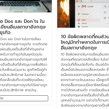
ข้อ Dos และ Don’ts ใน
เขียนอีเมลภาษาอังกฤษ
ุรกิจ
10 ข้อผิดพลาดที่คนส่ว
อ Dos และ Don’tsในการเขียน
ใหญ่มักทำพลาดในการเข
ภาษาอังกฤษทางธุรกิจ การติดต่อ
อีเมลภาษาอังกฤษ
ารผ่านอีเมลเป็นสิ่งที่สำคัญอย่าง
หรับการทำธุรกิจในยุคปัจจุบัน
10 ข้อผิดพลาดในการเขียนอีเมล
ียนอีเมลภาษาอังกฤษทางธุรกิจให้
อังกฤษที่คุณควรหลีกเลี่ยง ในโล
งจึงเป็นสิ่งที่สำคัญมากเพื่อให้เรา
ปัจจุบันที่เชื่อมต่อถึงกัน อีเมลได
รกับเพื่อนร่วมงาน ลูกค้าหรือคู่ค้า
เป็นหนึ่งในโหมดการสื่อสารหลัก ซึ่
่างมีประสิทธิภาพ ในบทความนี้เรา
เหนือขอบเขตทางภูมิศาสตร์และค
ถึงเคล็ดลับที่จะช่วยให้คุณเขียน
แตกต่างทางวัฒนธรรม เมื่อพูดถ
ภาษาอังกฤษทางธุรกิจได้อย่างถูก
ติดต่อสื่อสารแบบมืออาชีพหรือแม้
ละมีประสิทธิภาพ สารบัญ...
การโต้ตอบส่วนตัว การเขียนอีเมล
ภาษาอังกฤษกลายเป็นสิ่งจำเป็นสำ
ต่อ
บุคคลจำนวนมาก อย่างไรก็ตามค
ซับซ้อนของภาษาอังกฤษอาจเป็นสิ่ง