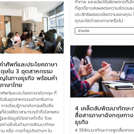
ท้าทาย และแม้แต่ข้อผิดพลาดที่เล็
ที่สุดก็อาจส่งผลต่อความชัดเจนแ
ประสิทธิผลของข้อความของคุณ ไม
คุณจะใช่เจ้าของภาษาหรือไม่...
อ่านต่อ
คำศัพท์และประโยคภาษา
กฤษใน 3 อุตสาหกรรม
ัญในทางธุรกิจ พร้อมคำ
ภาษาไทย
ศัพท์และประโยคภาษาอังกฤษ ที่
้จริงในอุตสาหกรรมต่างๆในทาง
จ การเรียนรู้ภาษาอังกฤษเป็นสิ่ง
4 เคล็ดลับพัฒนาทักษะ
ที่ช่วยให้เราสามารถเข้าถึงโลกแห่ง
สื่อสารภาษาอังกฤษทาง
ู้และข้อมูลได้อย่างทั่วถึง โดย
ธุรกิจ
อย่างยิ่งในด้านการพัฒนาทักษะ
4 วิธีพัฒนาทักษะการพูดสื่อสาร
าน หรือ การทำธุรกิจต่างๆ ใน