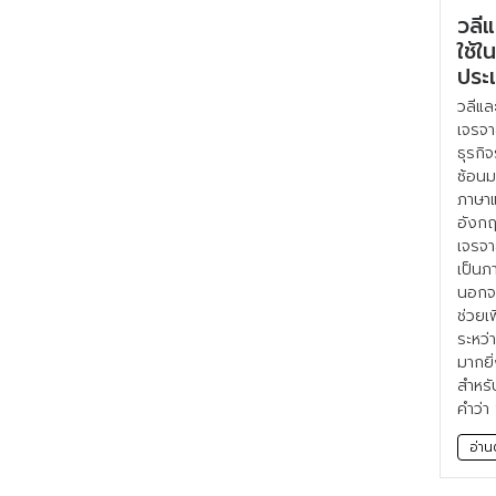
วลี
ใช้ใ
ประ
วลีแล
เจรจา
ธุรกิ
ซ้อนม
ภาษาแ
อังกฤ
เจรจา
เป็นภ
นอกจา
ช่วยเ
ระหว่
มากยิ
สำหรั
คำว่า
อ่าน