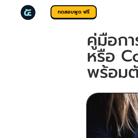
ทดสอบพูด ฟรี
คู่มือ
หรือ C
พร้อมต