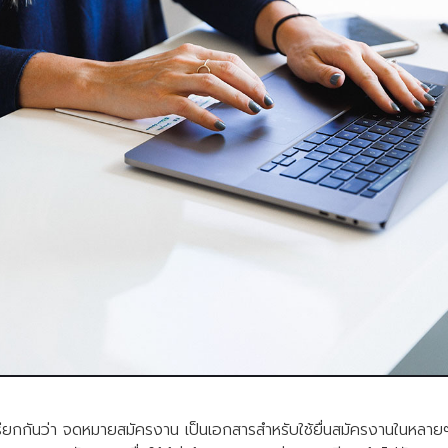
เรียกกันว่า จดหมายสมัครงาน เป็นเอกสารสำหรับใช้ยื่นสมัครงานในหลาย