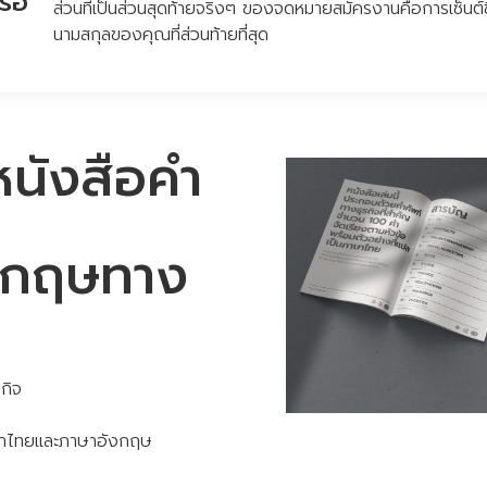
รือ
ส่วนที่เป็นส่วนสุดท้ายจริงๆ ของจดหมายสมัครงานคือการเซ็นต์ชื
นามสกุลของคุณที่ส่วนท้ายที่สุด
นังสือคำ
งกฤษทาง
กิจ
าษาไทยและภาษาอังกฤษ