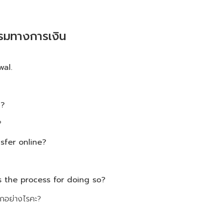
รมทางการเงิน
wal.
n?
?
nsfer online?
s the process for doing so?
ิกอย่างไรคะ?