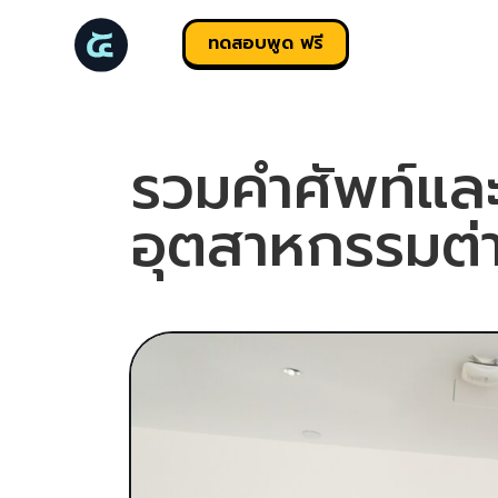
ทดสอบพูด ฟรี
รวมคำศัพท์และ
อุตสาหกรรมต่