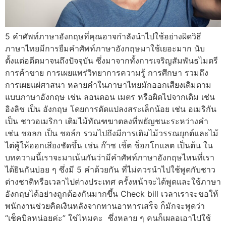
5 คำศัพท์ภาษาอังกฤษที่คุณอาจกำลังนำไปใช้อย่างผิดวิธี
ภาษาไทยมีการยืมคำศัพท์ภาษาอังกฤษมาใช้เยอะมาก นับ
ตั้งแต่อดีตมาจนถึงปัจจุบัน ซึ่งมาจากทั้งการเจริญสัมพันธไมตรี
การค้าขาย การเผยแพร่วิทยาการความรู้ การศึกษา รวมถึง
การเผยแผ่ศาสนา หลายคำในภาษาไทยมักออกเสียงเดิมตาม
แบบภาษาอังกฤษ เช่น ลอนดอน เมตร หรือผิดไปจากเดิม เช่น
อิงลิช เป็น อังกฤษ โดยการดัดแปลงสระเล็กน้อย เช่น อเมริกัน
เป็น ชาวอเมริกา เติมไม้ทัณฑฆาตลงที่พยัญชนะระหว่างคำ
เช่น ชอลก เป็น ชอล์ก รวมไปถึงมีการเติมไม้วรรณยุกต์และไม้
ไต่คู้ให้ออกเสียงชัดขึ้น เช่น ก๊าซ เชิ้ต ช็อกโกแลต เป็นต้น ใน
บทความนี้เราจะมาเน้นกันว่ามีคำศัพท์ภาษาอังกฤษไหนที่เรา
ได้ยินกันบ่อย ๆ ซึ่งมี 5 คำด้วยกัน ที่ไม่ควรนำไปใช้พูดกับชาว
ต่างชาติหรือเวลาไปต่างประเทศ ครั้งหน้าจะได้พูดและใช้ภาษา
อังกฤษได้อย่างถูกต้องกันมากขึ้น Check bill เวลาเราจะขอให้
พนักงานช่วยคิดเงินหลังจากทานอาหารเสร็จ ก็มักจะพูดว่า
“เช็คบิลหน่อยค่ะ” ใช่ไหมคะ ซึ่งหลาย ๆ คนก็เผลอเอาไปใช้